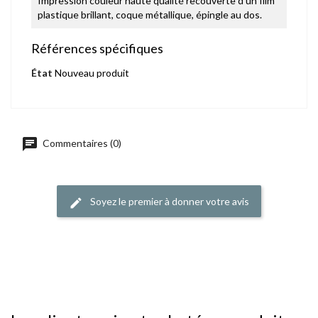
Impression couleur haute qualité recouverte d'un film
plastique brillant, coque métallique, épingle au dos.
Références spécifiques
État
Nouveau produit
chat
Commentaires (0)
Soyez le premier à donner votre avis
edit