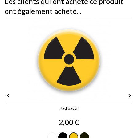
Les clients qui ont acheté ce produit
ont également acheté...


Radioactif
Prix
2,00 €
Blanc
Noir
Noir
Jaune