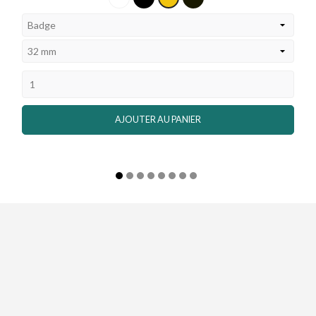
et
et
Blanc
Jaune
AJOUTER AU PANIER